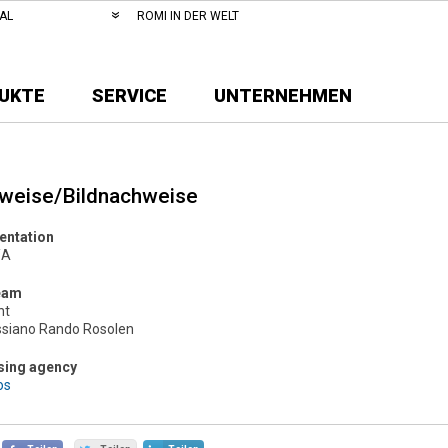
AL
ROMI IN DER WELT
UKTE
SERVICE
UNTERNEHMEN
weise/Bildnachweise
entation
/A
eam
nt
ssiano Rando Rosolen
sing agency
os