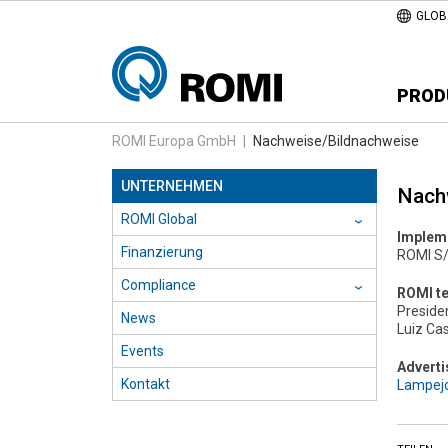
GLOB
PROD
ROMI Europa GmbH
|
Nachweise/Bildnachweise
UNTERNEHMEN
Nach
ROMI Global
›
Implem
Finanzierung
ROMI S
Compliance
›
ROMI t
Preside
News
Luiz Ca
Events
Adverti
Kontakt
Lampej