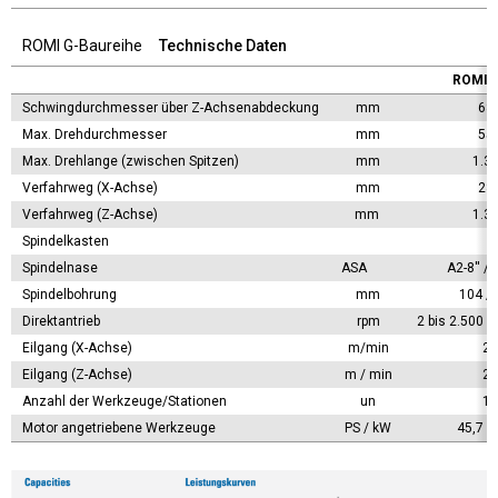
ROMI G-Baureihe
Technische Daten
ROMI G
Schwingdurchmesser über Z-Achsenabdeckung
mm
68
Max. Drehdurchmesser 
mm
55
Max. Drehlange (zwischen Spitzen)
mm
1.3
Verfahrweg (X-Achse) 
mm
28
Verfahrweg (Z-Achse) 
mm 
1.3
Spindelkasten 
Spindelnase
ASA	
A2-8'' / 
Spindelbohrung 
mm
104 / 
Direktantrieb 
rpm
2 bis 2.500 /
Eilgang (X-Achse)
m/min
20
Eilgang (Z-Achse)
m / min
24
Anzahl der Werkzeuge/Stationen
un
12
Motor angetriebene Werkzeuge 
PS / kW
45,7 /